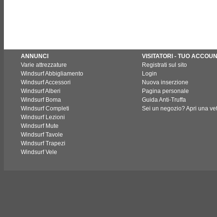
ANNUNCI
VISITATORI - TUO ACCOU
Varie attrezzature
Registrati sul sito
Windsurf Abbigliamento
Login
Windsurf Accessori
Nuova inserzione
Windsurf Alberi
Pagina personale
Windsurf Boma
Guida Anti-Truffa
Windsurf Completi
Sei un negozio? Apri una vet
Windsurf Lezioni
Windsurf Mute
Windsurf Tavole
Windsurf Trapezi
Windsurf Vele