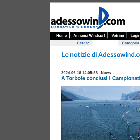
Home
Annunci Windsurf
Vetrine
Logi
Cerca:
Categoria
Le notizie di Adessowind.
2024-06-18 14:05:58 - News
A Torbole conclusi i Campionat