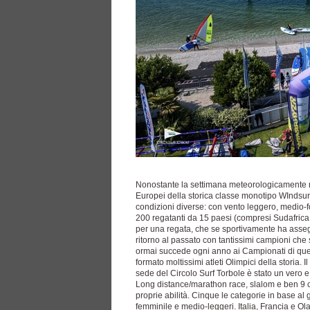
Nonostante la settimana meteorologicamente mol
Europei della storica classe monotipo WIndsur
condizioni diverse: con vento leggero, medio-for
200 regatanti da 15 paesi (compresi Sudafrica
per una regata, che se sportivamente ha assegn
ritorno al passato con tantissimi campioni che
ormai succede ogni anno ai Campionati di que
formato moltissimi atleti Olimpici della storia. I
sede del Circolo Surf Torbole è stato un vero e
Long distance/marathon race, slalom e ben 9 co
proprie abilità. Cinque le categorie in base al 
femminile e medio-leggeri. Italia, Francia e Ola