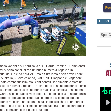
LE VE
Spot O
to variabile sul nord Italia e sul Garda Trentino, i Campionati
fer si sono conclusi con un buon numero di regate e in
te, da sud e da nord. Al Circolo Surf Torbole son arrivati oltre
, Australia, Nuova Zelanda, Stati Uniti, Giappone e Singapore
ato combattutissimi titoli continentali, socialmente è stato un
 si sono ritrovati a regatare, anche dopo qualche decennio, come
sta immortale classe che non è mai stata olimpica, ma che ha
l Garda si è colorato di vele color fluo e ogni uscita in acqua dalla
 proprio spettacolo scenografico. Tre le discipline disputate
urse race, che hanno dato a tutti la possibilità di esprimere le
genere e al peso: tutte molto combattute, ma in particolare quella
nda le nazioni con più atleti sul podio.