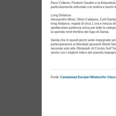
Paco Cottone, Frederic Gautier e la finlandese
particolarmente articolato con bolina e laschi
Long Distance
Alessandro Minei, SIlvio Catalano, Cyril Darda
long distance, regata di circa 1 ora e mezza di
spettacolare partenza unica per tutte le catego
la sponda nord trentina del lago di Garda.
Garda che in questi giorni vede impegnate sempr
parteciperanno ai Mondiali giovanili World Saili
seconda solo alle Olimpiadi. Al Circolo Surf To
senior con i migliori riders del pianeta impeg
Fonte:
Campionati Europei Windsurfer Classif