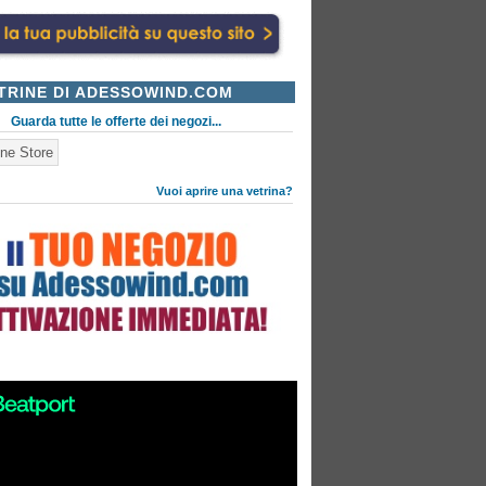
TRINE DI ADESSOWIND.COM
Guarda tutte le offerte dei negozi...
ne Store
Vuoi aprire una vetrina?