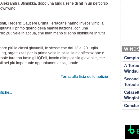
 Aleksandra Blinnikka, dopo una lunga serie di hit in un percorso
 downwind.
shti, Frederic Gautiere Bruna Ferracane hanno invece vinto la
sputata il primo giorno della manifestazione, con una
rie: 203 vele in acqua, che man mano si sono distribuite in tutta
e più le classi giovanili, le stesse che dal 13 al 20 luglio
WIND
ng, organizzati per la prima volta in Italia: la manifestazione è
rbole faranno base gli iQFoil, tavola olimpica sia giovanile, che
Campion
nati nel più importante appuntamento stagionale.
A Torbo
Windsur
Torna alla lista delle notizie
Seconda
Torbole
iche...
Calaset
Wingfoi
Conclu