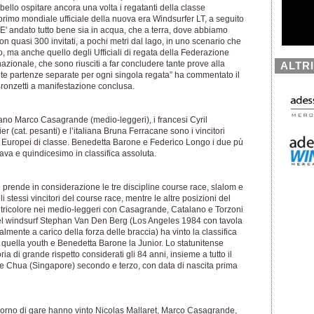
ello ospitare ancora una volta i regatanti della classe
primo mondiale ufficiale della nuova era Windsurfer LT, a seguito
 E' andato tutto bene sia in acqua, che a terra, dove abbiamo
n quasi 300 invitati, a pochi metri dal lago, in uno scenario che
lo, ma anche quello degli Ufficiali di regata della Federazione
nazionale, che sono riusciti a far concludere tante prove alla
ALTR
ante partenze separate per ogni singola regata” ha commentato il
ronzetti a manifestazione conclusa.
taliano Marco Casagrande (medio-leggeri), i francesi Cyril
r (cat. pesanti) e l’italiana Bruna Ferracane sono i vincitori
ni Europei di classe. Benedetta Barone e Federico Longo i due pù
tava e quindicesimo in classifica assoluta.
se prende in considerazione le tre discipline course race, slalom e
 stessi vincitori del course race, mentre le altre posizioni del
tricolore nei medio-leggeri con Casagrande, Catalano e Torzoni
a del windsurf Stephan Van Den Berg (Los Angeles 1984 con tavola
lmente a carico della forza delle braccia) ha vinto la classifica
 quella youth e Benedetta Barone la Junior. Lo statunitense
a di grande rispetto considerati gli 84 anni, insieme a tutto il
e Chua (Singapore) secondo e terzo, con data di nascita prima
giorno di gare hanno vinto Nicolas Mallaret, Marco Casagrande,