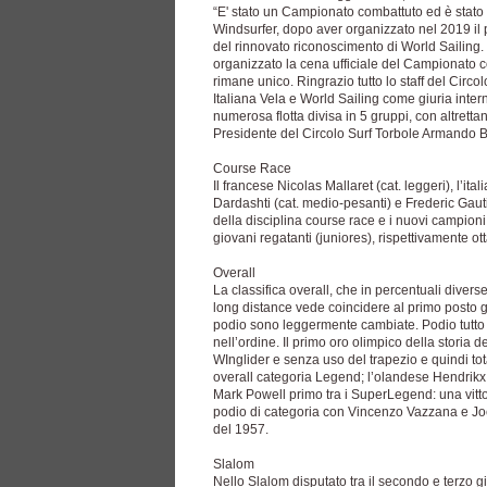
“E' stato un Campionato combattuto ed è stato b
Windsurfer, dopo aver organizzato nel 2019 il 
del rinnovato riconoscimento di World Sailing.
organizzato la cena ufficiale del Campionato co
rimane unico. Ringrazio tutto lo staff del Circo
Italiana Vela e World Sailing come giuria inter
numerosa flotta divisa in 5 gruppi, con altrett
Presidente del Circolo Surf Torbole Armando B
Course Race
Il francese Nicolas Mallaret (cat. leggeri), l’i
Dardashti (cat. medio-pesanti) e Frederic Gautie
della disciplina course race e i nuovi campio
giovani regatanti (juniores), rispettivamente ot
Overall
La classifica overall, che in percentuali diver
long distance vede coincidere al primo posto gli
podio sono leggermente cambiate. Podio tutto 
nell’ordine. Il primo oro olimpico della stori
WInglider e senza uso del trapezio e quindi tota
overall categoria Legend; l’olandese Hendrikx
Mark Powell primo tra i SuperLegend: una vittori
podio di categoria con Vincenzo Vazzana e Jo
del 1957.
Slalom
Nello Slalom disputato tra il secondo e terzo 