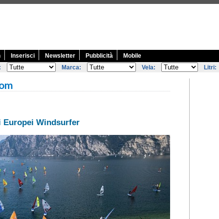
n
Inserisci
Newsletter
Pubblicità
Mobile
:
Marca:
Vela:
Litri:
com
i Europei Windsurfer