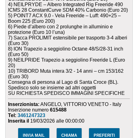
4) NEILPRYDE – Albero Integrated Rig Freeride 490
ICMS 28 ConstantCurve SDM 40% Carbonio (Euro 20)
5) POINT7 ACX 9.0 - Vela Freeride – Luff: 490+25 –
Boom 225 (Euro 200)
6) Piede d’albero con 2 prolunghe in alluminio e
protezione (Euro 10 l’una)
7) Sacca PROLIMIT estensibile per trasporto 3-4 alberi
(Euro 30)
8) ION Trapezio a seggiolino Octane 48/S/28-31 inch
(Euro 50)
9) NEILPRIDE Trapezio a seggiolino Freeride L (Euro
20)
10) TRIBORD Muta intera 3/2 - 14 anni – cm 153/162
(Euro 30)
Consegna di persona al Lago di Santa Croce (BL).
Spedisco solo se insieme ad altri oggetti
SU RICHIESTA SPEDISCO IMMAGINI SPECIFICHE
Inserzionista:
ANGELO, VITTORIO VENETO - Italy
Inserzione numero
615488
Tel:
3461247323
Inserita il
19/03/2026 alle 00:00:00
INVIA MAIL
CHIAMA
PREFERITI