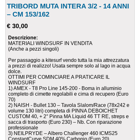
TRIBORD MUTA INTERA 3/2 - 14 ANNI
– CM 153/162
€ 30,00
Descrizione:
MATERIALI WINDSURF IN VENDITA
(Anche a pezzi singoli)
Per passaggio a kitesurf vendo tutta la mia attrezzatura
a prezzi di realizzo! Usata sempre solo al lago in acqua
dolce.
OTTIMI PER COMINCIARE A PRATICARE IL
WINDSURF
1) AMEX - T8 Pro Line 145-200 - Boma in alluminio
completo di cimette regolabili e cima di recupero (Euro
70)
2) NAISH - Bullet 130 – Tavola Slalom/Race (78x242 e
volume 130 litri) completa di PINNA DEBOICHET
CUSTOM 40, + 2° Pinna MA Liquid 46 TT RE, streps e
sacca di trasporto (Euro 230) – Nb. Con riparazione
professionale
3) NEILPRYDE – Albero Challenger 460 ICMS25
ConstantCurve SDM 40% Carbonio (Euro 20)