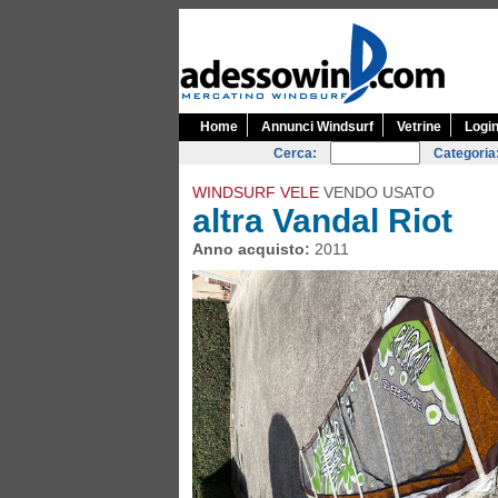
Home
Annunci Windsurf
Vetrine
Logi
Cerca:
Categoria
WINDSURF VELE
VENDO USATO
altra Vandal Riot
Anno acquisto:
2011