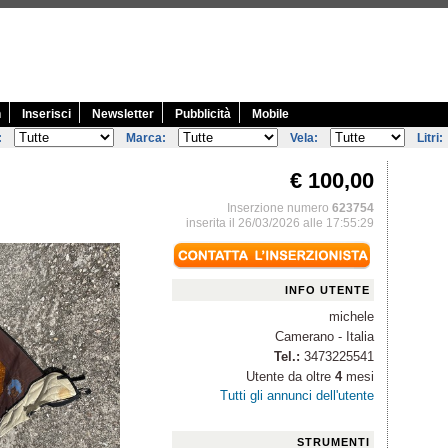
n
Inserisci
Newsletter
Pubblicità
Mobile
:
Marca:
Vela:
Litri:
€ 100,00
Inserzione numero
623754
inserita il 26/03/2026 alle 17:55:29
INFO UTENTE
michele
Camerano - Italia
Tel.:
3473225541
Utente da oltre
4
mesi
Tutti gli annunci dell'utente
STRUMENTI