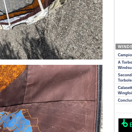
WIND
Campion
A Torbo
Windsur
Seconda
Torbole
Calaset
Wingfoi
Conclu