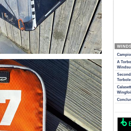
WIND
Campion
A Torbo
Windsur
Seconda
Torbole
Calaset
Wingfoi
Conclu