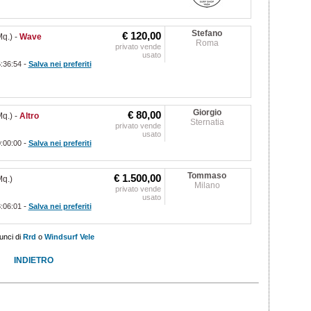
Stefano
€ 120,00
q.)
-
Wave
Roma
privato vende
usato
-
6:36:54
Salva nei preferiti
Giorgio
€ 80,00
q.)
-
Altro
Sternatia
privato vende
usato
-
0:00:00
Salva nei preferiti
Tommaso
€ 1.500,00
q.)
Milano
privato vende
usato
-
8:06:01
Salva nei preferiti
nunci di
Rrd
o
Windsurf Vele
INDIETRO