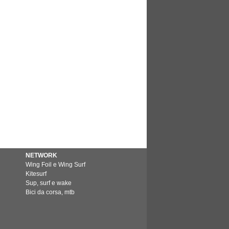
NETWORK
Wing Foil e Wing Surf
Kitesurf
Sup, surf e wake
Bici da corsa, mtb