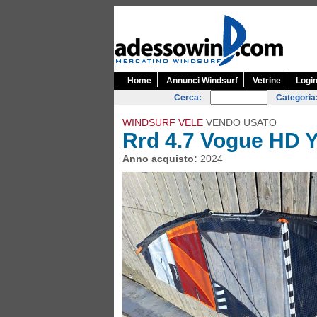
Home
Annunci Windsurf
Vetrine
Logi
Cerca:
Categoria
WINDSURF VELE
VENDO USATO
Rrd 4.7 Vogue HD 
Anno acquisto:
2024