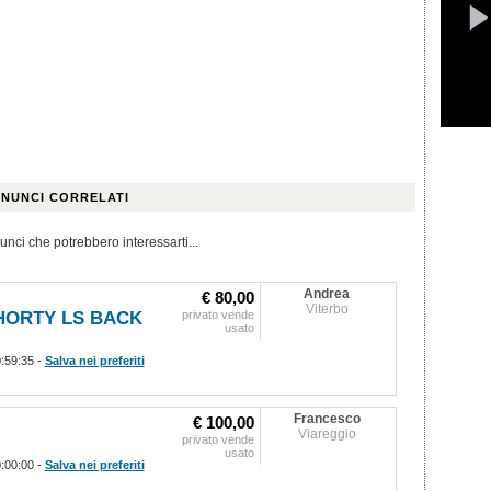
NUNCI CORRELATI
unci che potrebbero interessarti...
Andrea
€ 80,00
Viterbo
SHORTY LS BACK
privato vende
usato
-
0:59:35
Salva nei preferiti
Francesco
€ 100,00
Viareggio
privato vende
usato
-
0:00:00
Salva nei preferiti