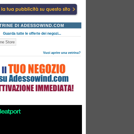
TRINE DI ADESSOWIND.COM
Guarda tutte le offerte dei negozi...
ne Store
Vuoi aprire una vetrina?