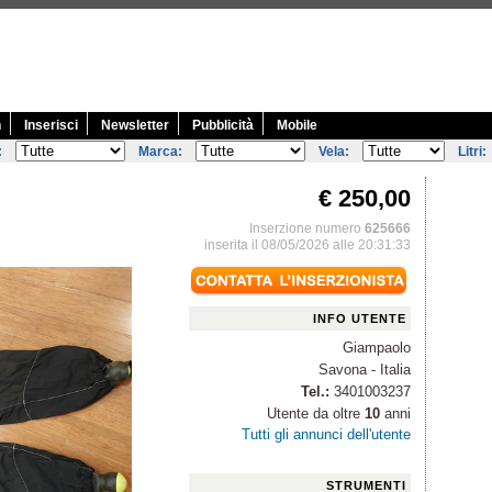
n
Inserisci
Newsletter
Pubblicità
Mobile
:
Marca:
Vela:
Litri:
€ 250,00
Inserzione numero
625666
inserita il 08/05/2026 alle 20:31:33
INFO UTENTE
Giampaolo
Savona - Italia
Tel.:
3401003237
Utente da oltre
10
anni
Tutti gli annunci dell'utente
STRUMENTI