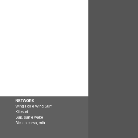
NETWORK
Wing Foil e Wing Surf
Kitesurf
Sup, surf e wake
Bici da corsa, mtb