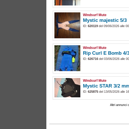
Windsurf Mute
Mystic majestic 5/3
ID:
620119
del 09/06/2026 alle 00
Windsurf Mute
Rip Curl E Bomb 4
ID:
626716
del 03/06/2026 alle 0
Windsurf Mute
Mystic STAR 3/2 mm
ID:
625875
del 13/05/2026 alle 1
Altri annunci 