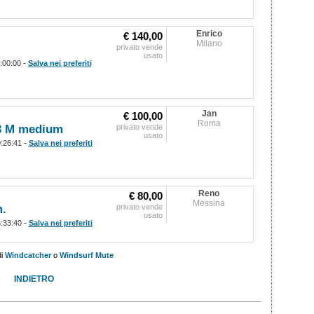
Enrico
€ 140,00
Milano
privato vende
usato
-
:00:00
Salva nei preferiti
Jan
€ 100,00
Roma
/3 M medium
privato vende
usato
-
0:26:41
Salva nei preferiti
Reno
€ 80,00
Messina
.
privato vende
usato
-
6:33:40
Salva nei preferiti
di
Windcatcher
o
Windsurf Mute
INDIETRO