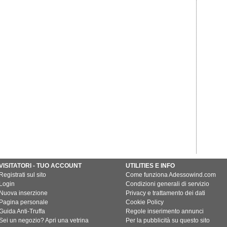
VISITATORI - TUO ACCOUNT
UTILITIES E INFO
Registrati sul sito
Come funziona Adessowind.com
Login
Condizioni generali di servizio
Nuova inserzione
Privacy e trattamento dei dati
Pagina personale
Cookie Policy
Guida Anti-Truffa
Regole inserimento annunci
Sei un negozio? Apri una vetrina
Per la pubblicità su questo sito