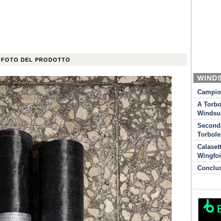
 FOTO DEL PRODOTTO
WIND
Campion
A Torbo
Windsur
Seconda
Torbole
Calaset
Wingfoi
Conclu