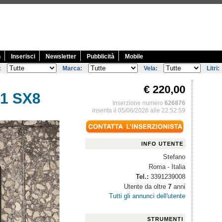
n
Inserisci
Newsletter
Pubblicità
Mobile
:
Marca:
Vela:
Litri:
€ 220,00
21 SX8
Inserzione numero
626876
inserita il 05/06/2026 alle 22:52:59
INFO UTENTE
Stefano
Roma - Italia
Tel.:
3391239008
Utente da oltre
7
anni
Tutti gli annunci dell'utente
STRUMENTI