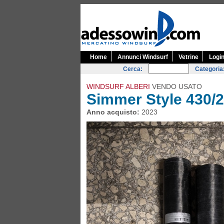
Home
Annunci Windsurf
Vetrine
Logi
Cerca:
Categoria
WINDSURF ALBERI
VENDO USATO
Simmer Style 430/
Anno acquisto:
2023