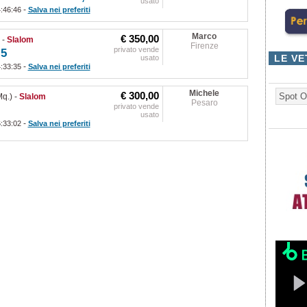
usato
-
4:46:46
Salva nei preferiti
Marco
€ 350,00
)
-
Slalom
Firenze
privato vende
,5
LE VE
usato
-
4:33:35
Salva nei preferiti
Michele
€ 300,00
Spot O
q.)
-
Slalom
Pesaro
privato vende
usato
-
6:33:02
Salva nei preferiti