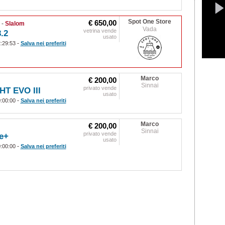
Spot One Store
€ 650,00
)
-
Slalom
Vada
vetrina vende
.2
usato
-
2:29:53
Salva nei preferiti
Marco
€ 200,00
Sinnai
privato vende
HT EVO III
usato
-
0:00:00
Salva nei preferiti
Marco
€ 200,00
Sinnai
privato vende
e+
usato
-
0:00:00
Salva nei preferiti