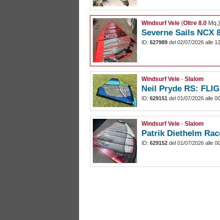
Windsurf Vele
(
Oltre 8.0
Mq.
Severne Sails NCX 8
ID:
627989
del 02/07/2026 alle 1
Windsurf Vele
-
Slalom
Neil Pryde RS: FLIG
ID:
629151
del 01/07/2026 alle 0
Windsurf Vele
-
Slalom
Patrik Diethelm Rac
ID:
629152
del 01/07/2026 alle 0