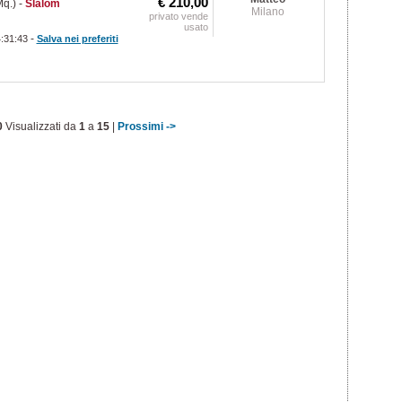
€ 210,00
q.)
-
Slalom
Milano
privato vende
usato
-
4:31:43
Salva nei preferiti
0
Visualizzati da
1
a
15
|
Prossimi ->