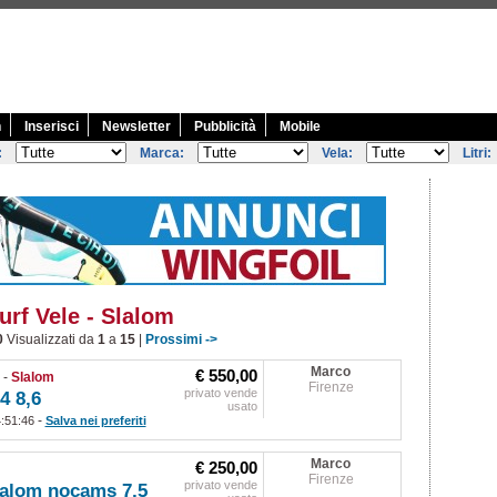
n
Inserisci
Newsletter
Pubblicità
Mobile
:
Marca:
Vela:
Litri:
rf Vele - Slalom
0
Visualizzati da
1
a
15
|
Prossimi ->
Marco
€ 550,00
)
-
Slalom
Firenze
privato vende
4 8,6
usato
-
4:51:46
Salva nei preferiti
Marco
€ 250,00
Firenze
privato vende
lalom nocams 7,5