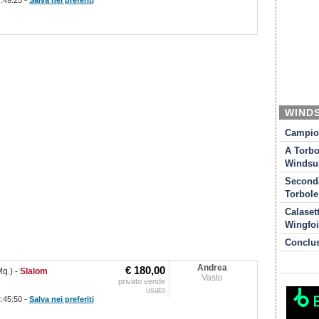
-
7:49:25
Salva nei preferiti
WIND
Campion
A Torbo
Windsur
Seconda
Torbole
Calaset
Wingfoi
Conclu
Andrea
€ 180,00
q.)
-
Slalom
Vasto
privato vende
usato
-
2:45:50
Salva nei preferiti