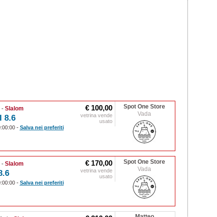
Spot One Store
€ 100,00
)
-
Slalom
Vada
vetrina vende
 8.6
usato
-
0:00:00
Salva nei preferiti
Spot One Store
€ 170,00
)
-
Slalom
Vada
vetrina vende
8.6
usato
-
0:00:00
Salva nei preferiti
Matteo