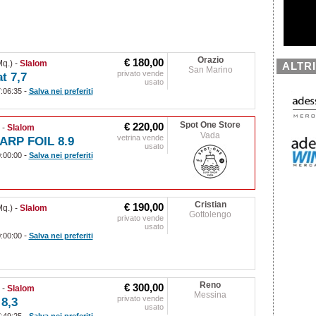
Orazio
€ 180,00
q.)
-
Slalom
ALTR
San Marino
privato vende
t 7,7
usato
-
7:06:35
Salva nei preferiti
Spot One Store
€ 220,00
)
-
Slalom
Vada
vetrina vende
ARP FOIL 8.9
usato
-
0:00:00
Salva nei preferiti
Cristian
€ 190,00
q.)
-
Slalom
Gottolengo
privato vende
usato
-
0:00:00
Salva nei preferiti
Reno
€ 300,00
)
-
Slalom
Messina
privato vende
8,3
usato