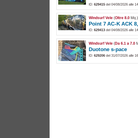
ID:
629415
del 04/08/2026 alle 1
Windsurf Vele
(
Oltre 8.0
Mq.
Point 7 AC-K ACK 8
ID:
629413
del 04/08/2026 alle 1
Windsurf Vele
(
Da 6.1 a 7.0
M
Duotone s-pace
ID:
629206
del 31/07/2026 alle 1