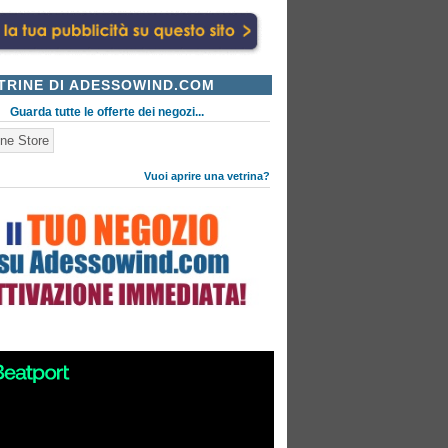
TRINE DI ADESSOWIND.COM
Guarda tutte le offerte dei negozi...
ne Store
Vuoi aprire una vetrina?