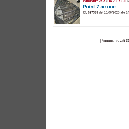
Windsurf Vele
(
Da 7.1 a 8.0
M
Point 7 ac one
ID:
627359
del 16/06/2026 alle 1
| Annunci trovati
3