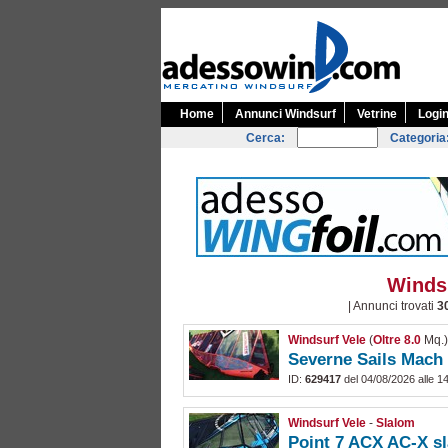
Home
Annunci Windsurf
Vetrine
Logi
Cerca:
Categoria
Windsu
| Annunci trovati
3
Windsurf Vele
(
Oltre 8.0
Mq.
Severne Sails Mach 
ID:
629417
del 04/08/2026 alle 1
Windsurf Vele
-
Slalom
Point 7 ACX AC-X s