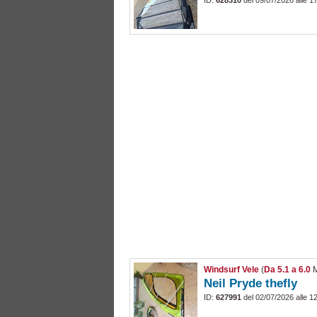
ID:
628310
del 09/07/2026 alle 1
Windsurf Vele
(
Da 5.1 a 6.0
M
Neil Pryde thefly
ID:
627991
del 02/07/2026 alle 1