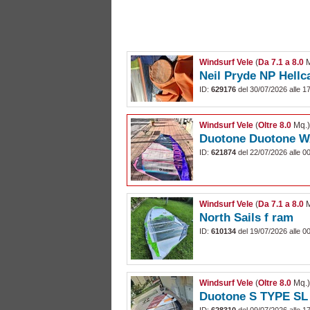
Windsurf Vele
(
Da 7.1 a 8.0
M
Neil Pryde NP Hellca
ID:
629176
del 30/07/2026 alle 1
Windsurf Vele
(
Oltre 8.0
Mq.
Duotone Duotone W
ID:
621874
del 22/07/2026 alle 0
Windsurf Vele
(
Da 7.1 a 8.0
M
North Sails f ram
ID:
610134
del 19/07/2026 alle 0
Windsurf Vele
(
Oltre 8.0
Mq.
Duotone S TYPE SL 